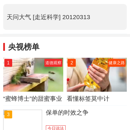
天问大气 [走近科学] 20120313
央视榜单
1
2
道德观察
健康之路
“蜜蜂博士”的甜蜜事业
看懂标签莫中计
保单的时效之争
3
今日说法