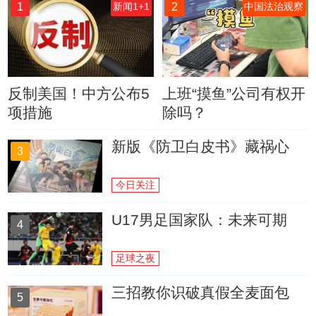
1
2
新闻1+1
中国法治观察
反制美国！中方公布5
上班“摸鱼”公司有权开
项措施
除吗？
新版《防卫白皮书》藏祸心
3
今日关注
U17男足国家队：未来可期
4
足球之夜
三招教你识破真假全麦面包
5