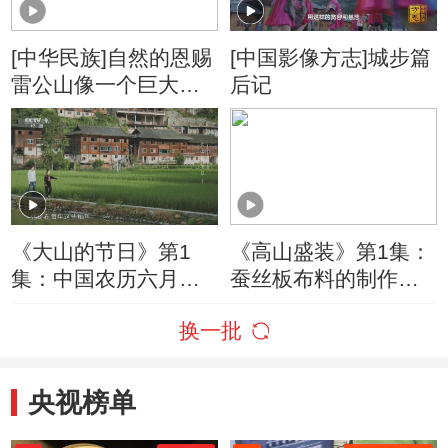
[中华民族]自然的恩赐
[中国影像方志]城步篇
雷公山像一个巨大的
后记
食材仓库
《大山的节日》第1
《高山盛装》第1集：
集：中国农历六月的
蚕丝板布料的制作工
第一个卯日开始 贵州
艺是研究中国丝织刺
换一批
黔东南的一些苗族村
绣起源的活标本
寨里会过“吃新节”
央视榜单