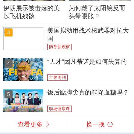
伊朗展示被击落的美
为何戴了太阳镜反而
以飞机残骸
头晕眼胀？
美国拟动用战术核武器对抗大
3
国
防务新观察
“天才”因凡蒂诺是如何失算的
4
世界周刊
饭后踮脚尖真的能降血糖吗？
5
职场健康课
查看更多
换一换