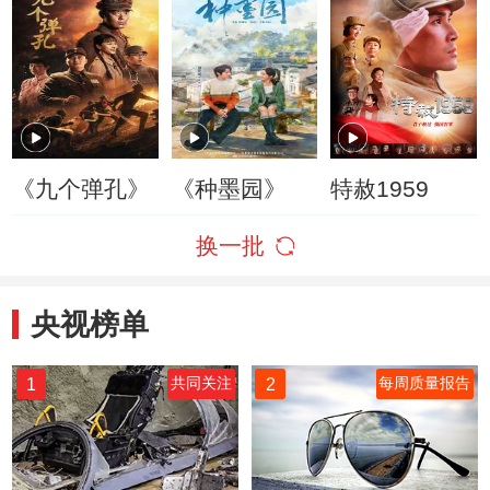
《九个弹孔》
《种墨园》
特赦1959
换一批
央视榜单
1
2
共同关注
每周质量报告