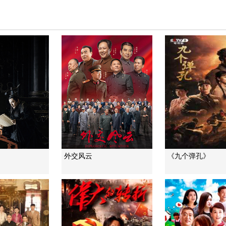
外交风云
《九个弹孔》