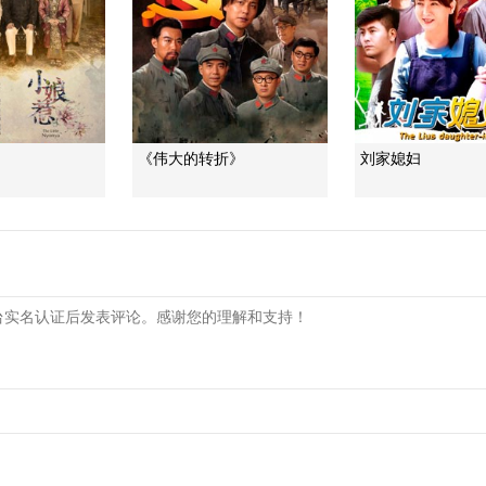
《伟大的转折》
刘家媳妇