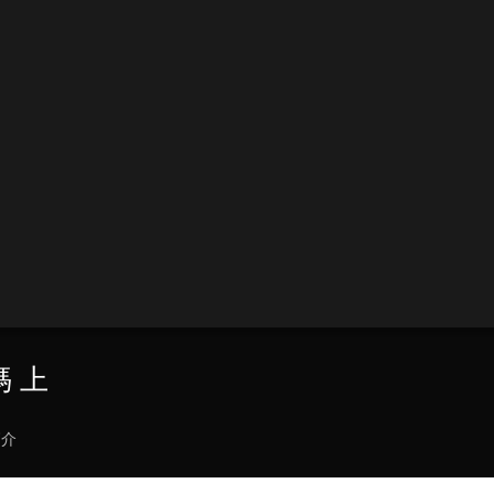
媽 上
簡介