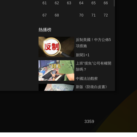
61
62
63
64
65
66
67
68
70
71
72
熱播榜
反制美國！中方公佈5
項措施
新聞1+1
上班“摸魚”公司有權開
除嗎？
中國法治觀察
新版《防衛白皮書》
藏禍心
今日關注
U17男足國家隊：未
來可期
3359
足球之夜
三招教你識破真假全