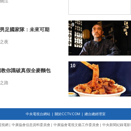
關注
9
7男足國家隊：未來可期
之夜
10
招教你識破真假全麥麵包
之路
中央電視台網站
|
關於CCTV.COM
|
總台總經理室
電視網
|
中廣協會信息資料委員會
|
中廣協會電視文藝工作委員會
|
中央新聞紀錄電影