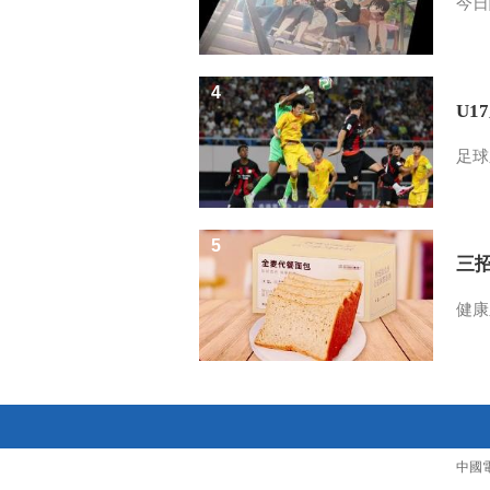
今日
4
U1
足球
5
三
健康
中國