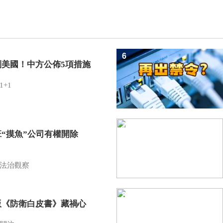
6
制美國！中方公佈5項措施
1+1
7
班“摸魚”公司有權開除
？
法治觀察
8
版《防衛白皮書》藏禍心