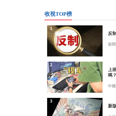
收視TOP榜
1
反
新聞
2
上
嗎
中國
3
新