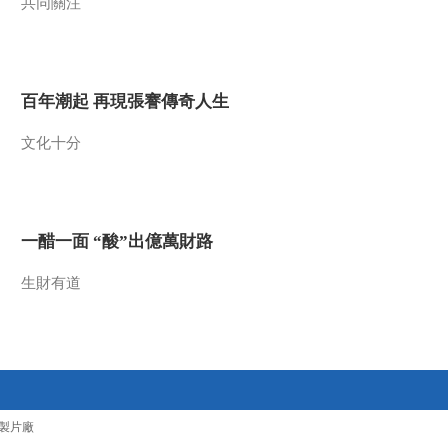
共同關注
百年潮起 再現張謇傳奇人生
文化十分
一醋一面 “酸”出億萬財路
生財有道
製片廠