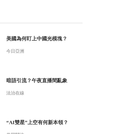
美國為何盯上中國光模塊？
今日亞洲
暗語引流？午夜直播間亂象
法治在線
“AI雙星”上空有何新本領？