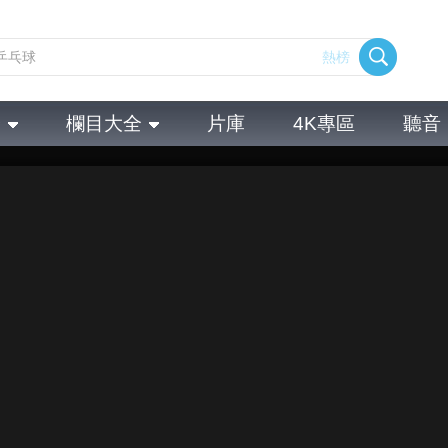
熱榜
全
欄目大全
片庫
4K專區
聽音