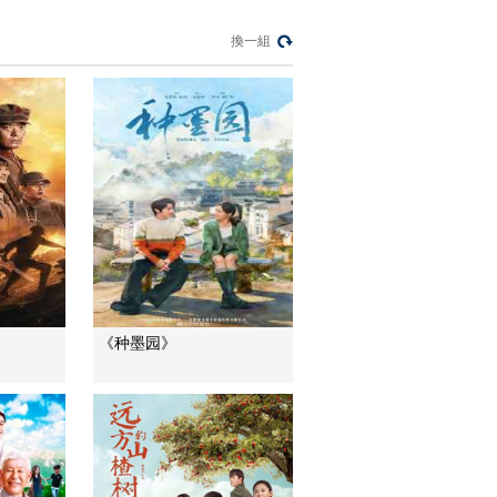
麥麵包
換一組
健康之路
美國為何盯上中國光
模塊？
今日亞洲
暗語引流？午夜直播
間亂象
法治在線
“AI雙星”上空有何新本
領？
共同關注
百年潮起 再現張謇傳
《种墨园》
奇人生
文化十分
一醋一面 “酸”出億萬
財路
生財有道