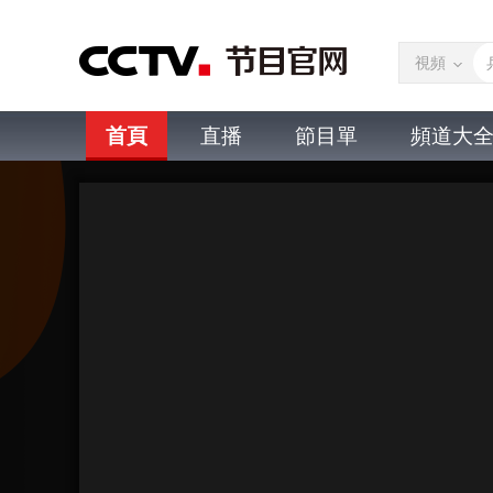
視頻
首頁
直播
節目單
頻道大