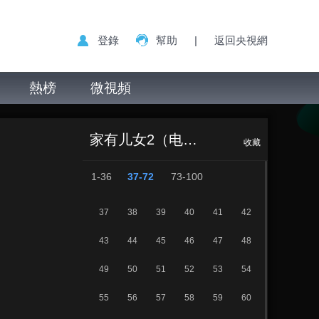
登錄
幫助
|
返回央視網
熱榜
微視頻
家有儿女 第二部
正在播放
第69集 换了爸妈 上
家有儿女2（电视剧）
收藏
1-36
37-72
73-100
37
38
39
40
41
42
43
44
45
46
47
48
49
50
51
52
53
54
55
56
57
58
59
60