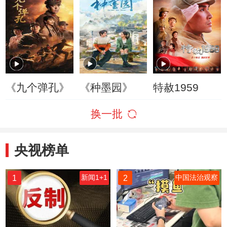
《九个弹孔》
《种墨园》
特赦1959
换一批
央视榜单
1
2
新闻1+1
中国法治观察