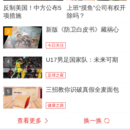
反制美国！中方公布5
上班“摸鱼”公司有权开
项措施
除吗？
新版《防卫白皮书》藏祸心
3
今日关注
U17男足国家队：未来可期
4
足球之夜
三招教你识破真假全麦面包
5
健康之路
查看更多
换一换