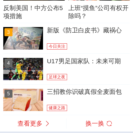
反制美国！中方公布5
上班“摸鱼”公司有权开
项措施
除吗？
新版《防卫白皮书》藏祸心
3
今日关注
U17男足国家队：未来可期
4
足球之夜
三招教你识破真假全麦面包
5
健康之路
查看更多
换一换