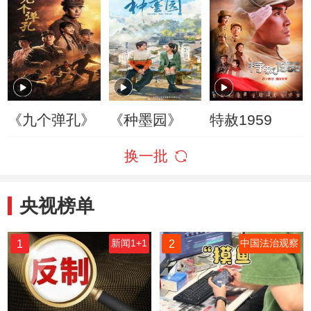
《九个弹孔》
《种墨园》
特赦1959
换一批
央视榜单
1
2
新闻1+1
中国法治观察