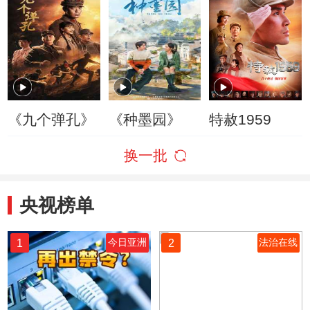
《九个弹孔》
《种墨园》
特赦1959
换一批
央视榜单
1
2
今日亚洲
法治在线