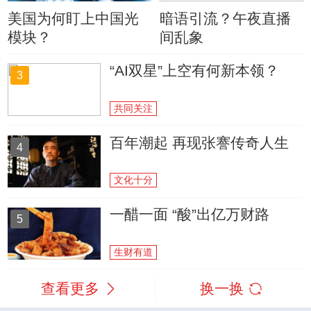
美国为何盯上中国光
暗语引流？午夜直播
模块？
间乱象
“AI双星”上空有何新本领？
3
共同关注
百年潮起 再现张謇传奇人生
4
文化十分
一醋一面 “酸”出亿万财路
5
生财有道
查看更多
换一换