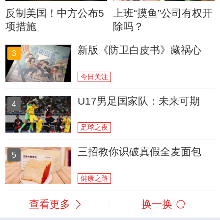
反制美国！中方公布5
上班“摸鱼”公司有权开
项措施
除吗？
新版《防卫白皮书》藏祸心
3
今日关注
U17男足国家队：未来可期
4
足球之夜
三招教你识破真假全麦面包
5
健康之路
查看更多
换一换