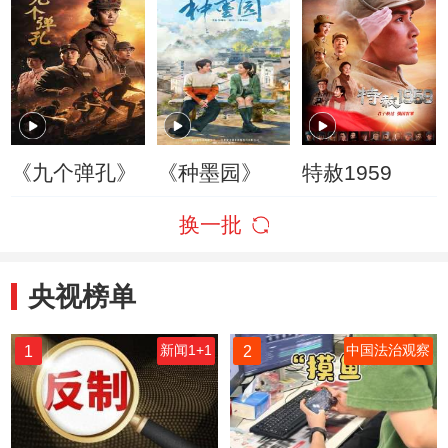
《九个弹孔》
《种墨园》
特赦1959
换一批
央视榜单
1
2
新闻1+1
中国法治观察