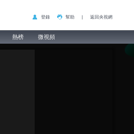
登錄
幫助
|
返回央視網
熱榜
微視頻