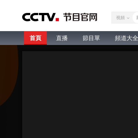
視頻
首頁
直播
節目單
頻道大