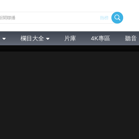
熱榜
全
欄目大全
片庫
4K專區
聽音