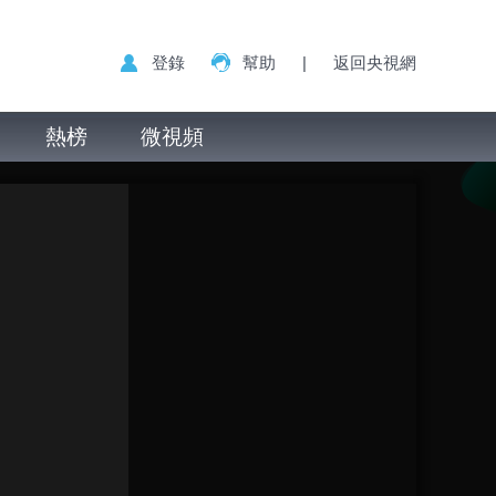
登錄
幫助
|
返回央視網
熱榜
微視頻