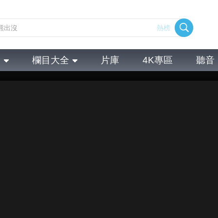
熱榜
全
欄目大全
片庫
4K專區
聽音