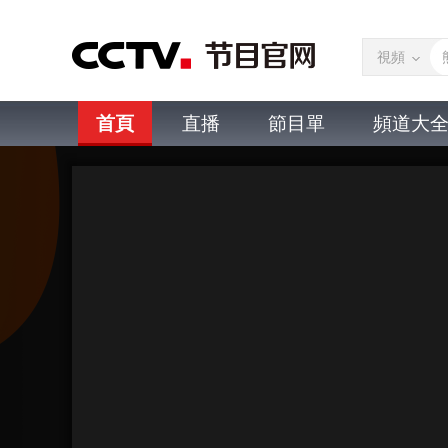
視頻
首頁
直播
節目單
頻道大