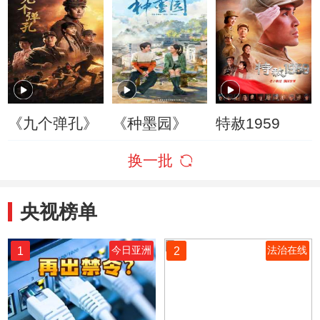
《九个弹孔》
《种墨园》
特赦1959
换一批
央视榜单
1
2
今日亚洲
法治在线