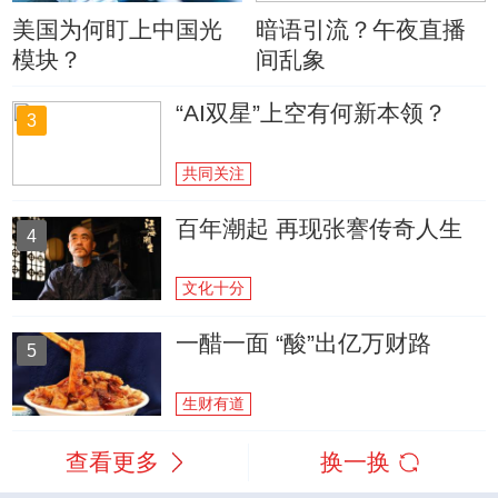
美国为何盯上中国光
暗语引流？午夜直播
模块？
间乱象
“AI双星”上空有何新本领？
3
共同关注
百年潮起 再现张謇传奇人生
4
文化十分
一醋一面 “酸”出亿万财路
5
生财有道
查看更多
换一换