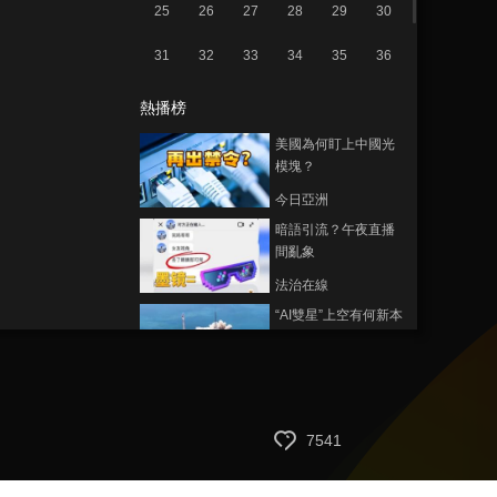
25
26
27
28
29
30
31
32
33
34
35
36
熱播榜
美國為何盯上中國光
模塊？
今日亞洲
暗語引流？午夜直播
間亂象
法治在線
“AI雙星”上空有何新本
領？
共同關注
百年潮起 再現張謇傳
奇人生
7541
文化十分
一醋一面 “酸”出億萬