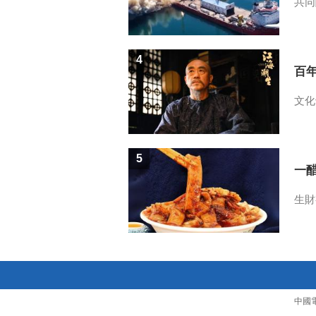
共同
4
百
文化
5
一醋
生財
中國