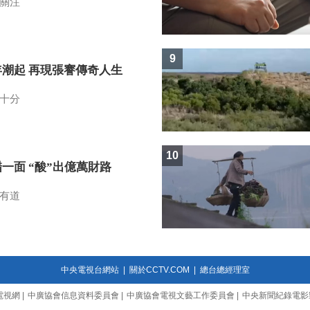
關注
9
年潮起 再現張謇傳奇人生
十分
10
一面 “酸”出億萬財路
有道
中央電視台網站
|
關於CCTV.COM
|
總台總經理室
電視網
|
中廣協會信息資料委員會
|
中廣協會電視文藝工作委員會
|
中央新聞紀錄電影