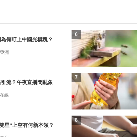
6
國為何盯上中國光模塊？
亞洲
7
語引流？午夜直播間亂象
在線
8
I雙星”上空有何新本領？