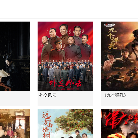
外交风云
《九个弹孔》