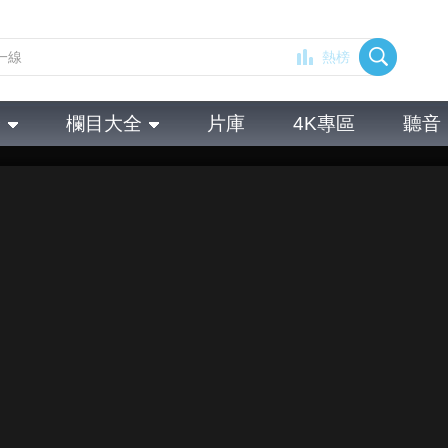
熱榜
全
欄目大全
片庫
4K專區
聽音