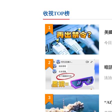
收視TOP榜
1
美
今日
2
暗
法治
3
“A