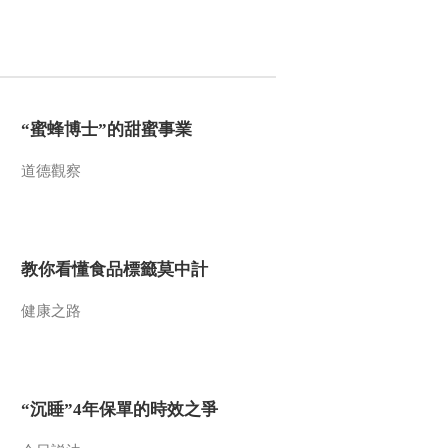
“蜜蜂博士”的甜蜜事業
道德觀察
教你看懂食品標籤莫中計
健康之路
“沉睡”4年保單的時效之爭