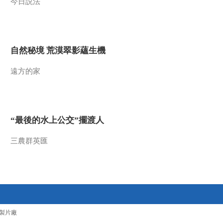
今日説法
自然秘境 荒漠翠影蘊生機
遠方的家
“最後的水上公交”擺渡人
三農群英匯
製片廠