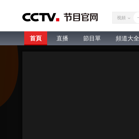
視頻
首頁
直播
節目單
頻道大