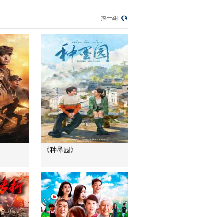
財路
換一組
生財有道
“蜜蜂博士”的甜蜜事業
道德觀察
教你看懂食品標籤莫
中計
健康之路
“沉睡”4年保單的時效
之爭
今日説法
自然秘境 荒漠翠影蘊
《种墨园》
生機
遠方的家
“最後的水上公交”擺渡
人
三農群英匯