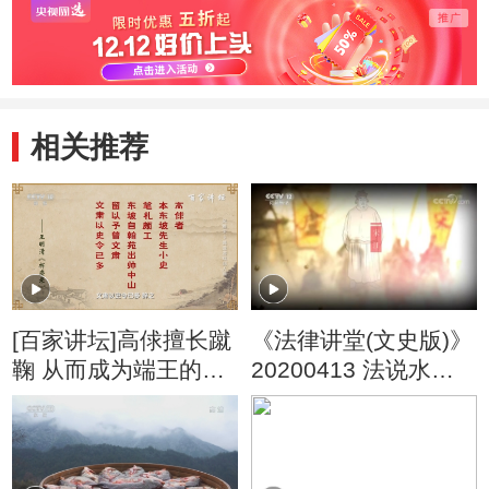
相关推荐
[百家讲坛]高俅擅长蹴
《法律讲堂(文史版)》
鞠 从而成为端王的玩
20200413 法说水浒·
伴
高俅上位