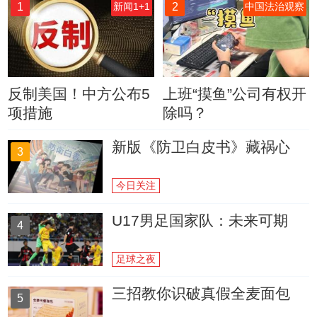
1
2
新闻1+1
中国法治观察
反制美国！中方公布5
上班“摸鱼”公司有权开
项措施
除吗？
新版《防卫白皮书》藏祸心
3
今日关注
U17男足国家队：未来可期
4
足球之夜
三招教你识破真假全麦面包
5