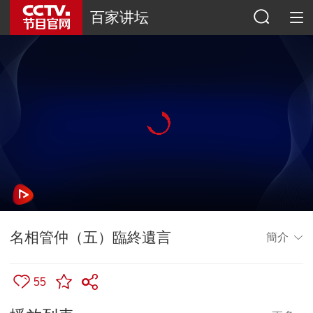
百家讲坛
名相管仲（五）臨終遺言
簡介
55