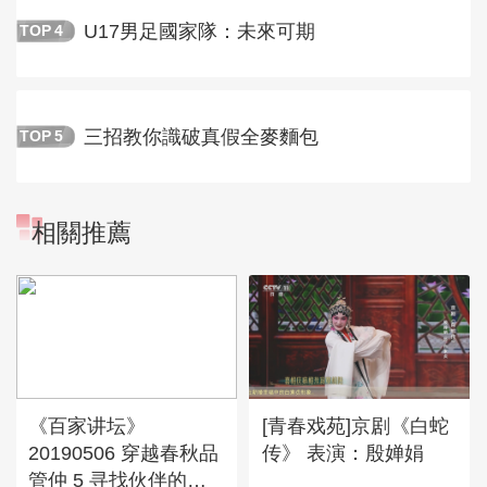
U17男足國家隊：未來可期
TOP
4
三招教你識破真假全麥麵包
TOP
5
相關推薦
《百家讲坛》
[青春戏苑]京剧《白蛇
20190506 穿越春秋品
传》 表演：殷婵娟
管仲 5 寻找伙伴的良