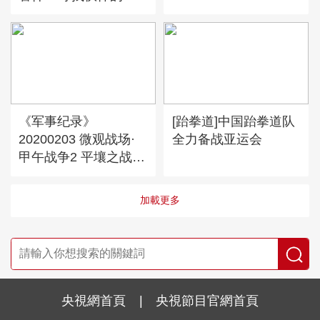
苦用心
《军事纪录》
[跆拳道]中国跆拳道队
20200203 微观战场·
全力备战亚运会
甲午战争2 平壤之战
（下）
加載更多
央視網首頁
|
央視節目官網首頁