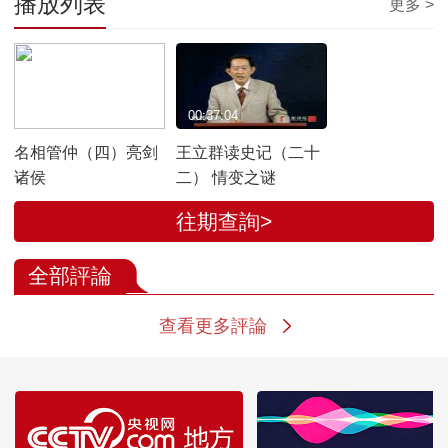
播放列表
更多 >
00:39:10
00:37:04
名相管仲（四）亮剑
王立群读史记（二十
诸侯
二） 情变之谜
往期查詢>
全部評論
查看更多評論