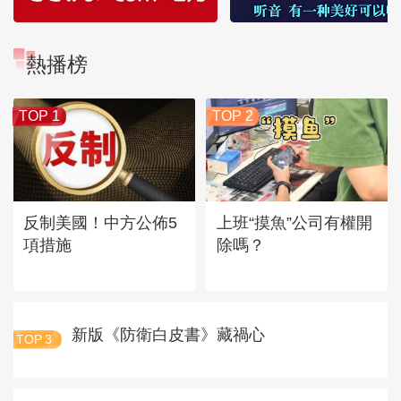
熱播榜
TOP 1
TOP 2
反制美國！中方公佈5
上班“摸魚”公司有權開
項措施
除嗎？
新版《防衛白皮書》藏禍心
TOP
3