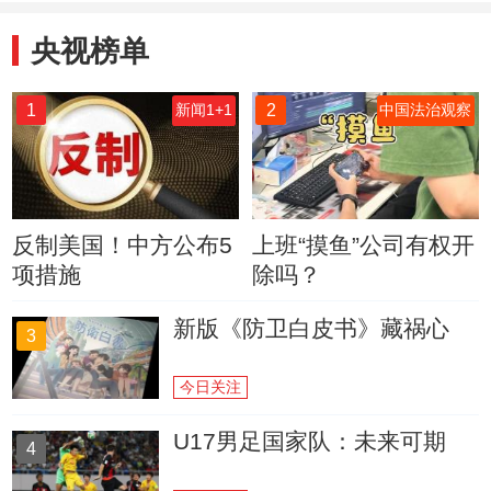
央视榜单
1
2
新闻1+1
中国法治观察
反制美国！中方公布5
上班“摸鱼”公司有权开
项措施
除吗？
新版《防卫白皮书》藏祸心
3
今日关注
U17男足国家队：未来可期
4