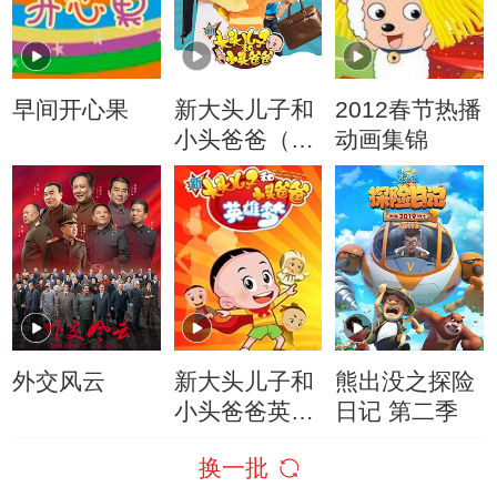
早间开心果
新大头儿子和
2012春节热播
小头爸爸（动
动画集锦
画真人情景
剧）
外交风云
新大头儿子和
熊出没之探险
小头爸爸英雄
日记 第二季
梦
换一批