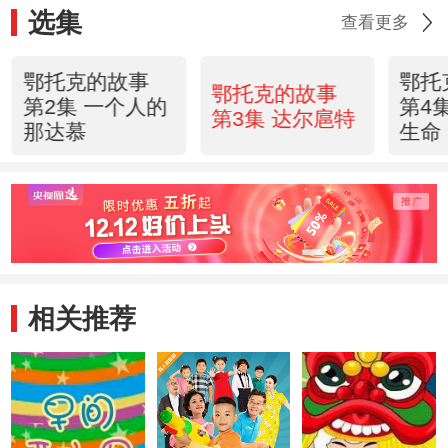
选集
查看更多
鄂托克的故事
鄂托
鄂托克的故事
第2集 一个人的
第4
第3集 达尔扈特
那达慕
生命
相关推荐