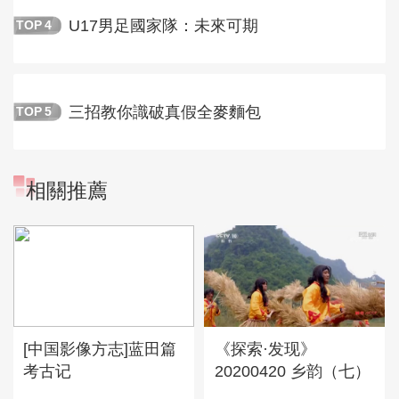
U17男足國家隊：未來可期
TOP
4
三招教你識破真假全麥麵包
TOP
5
相關推薦
[中国影像方志]蓝田篇
《探索·发现》
考古记
20200420 乡韵（七）