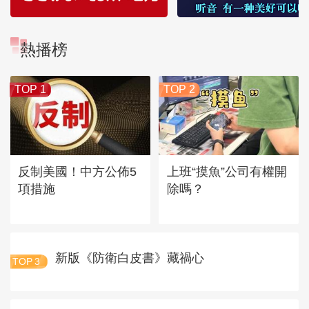
熱播榜
TOP 1
TOP 2
反制美國！中方公佈5
上班“摸魚”公司有權開
項措施
除嗎？
新版《防衛白皮書》藏禍心
TOP
3