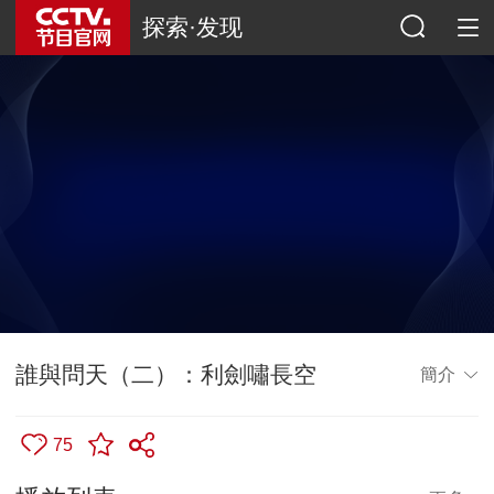
探索·发现
誰與問天（二）：利劍嘯長空
簡介
75