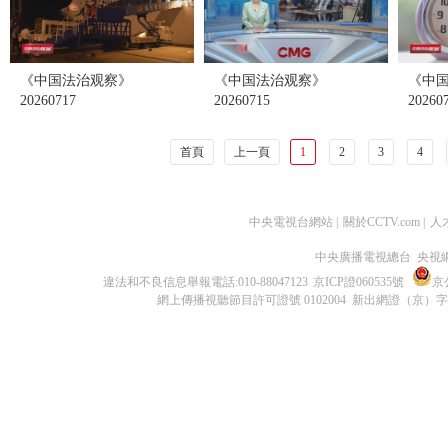
《中国法治观察》
《中国法治观察》
《中
20260717
20260715
20260
首頁
上一頁
1
2
3
4
中央電視台網站
|
關於CCTV.com
|
人
中央廣播電視總台 央視
違法和不良信息舉報電話:010-88047123
京ICP證060535號
京公
網上傳播視聽節目許可證號 0102004 新出網證（京）字