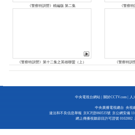
《警察特訓營》精編版 第二集
《警察特
《警察特訓營》第十二集之英雄聯盟（上）
《警察特訓
中央電視台網站
|
關於CCTV.com
|
人
中央廣播電視總台 央視
違法和不良信息舉報
京ICP證060535號
京公網安備 1100
網上傳播視聽節目許可證號 0102002