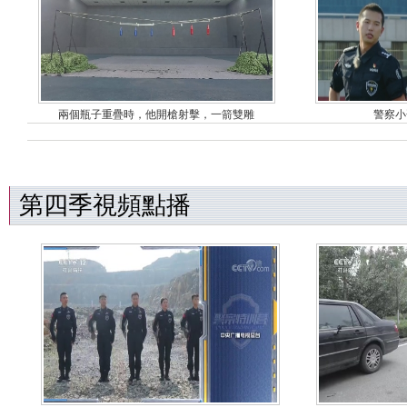
兩個瓶子重疊時，他開槍射擊，一箭雙雕
警察小
第四季視頻點播