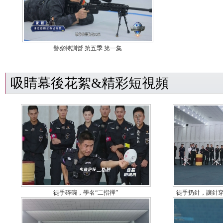
警察特訓營 第五季 第一集
吸睛幕後花絮&精彩短視頻
徒手碎碗，學名“二指禪”
徒手扔針，讓針穿