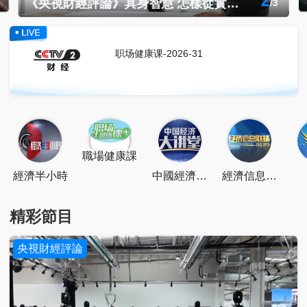
《央視財經評論》具身智慧 怎樣從實驗室走進現實？
/
3
职场健康课-2026-31
點擊關注
掃一掃關注
點擊下載
職場健康課
經濟半小時
中國經濟大
經濟信息聯
講堂
播
精彩節目
央視財經評論