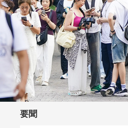
財經
大國智造
CCTV.
要聞