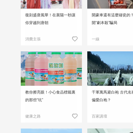
復刻盛唐風華！在襄陽一秒讓
開豪車還有這麼碰瓷的
你穿越到唐朝
開“劇本殺”騙局
消費主張
一線
教你擦亮眼！小心食品標籤裏
千軍萬馬避白袍 古代名
的那些“坑”
偏愛白袍？
健康之路
百家講壇