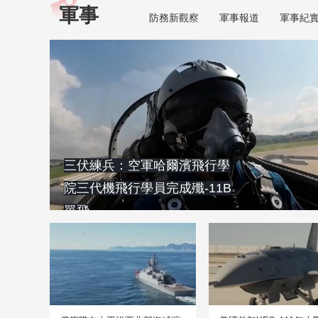
軍事
防務新觀察
軍事報道
軍事紀
三伏練兵：空軍哈爾濱飛行學
院三代機飛行學員完成殲-11B
單飛