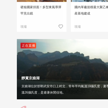
硬核國家排面！多型東風導彈
國內單廠規模最大聚乙
罕見出鏡
産基地建成
現場
現場
正在直播
靜賞京娘湖
京娘湖位於邯鄲武安市口上村北，常年平均氣溫19攝氏度，夏
溫26攝氏度，是避暑休閒佳地。