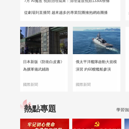
7月“AI魔改”視頻治理成果：清理違規視頻13300余條
從劇場到直播間 越來越多的專業院團擁抱網絡團播
日本新版《防衛白皮書》
俄太平洋艦隊啟動大規模
為擴軍備武鋪路
演習 約60艘艦船參演
國際新聞
國際新聞
熱點專題
學習強