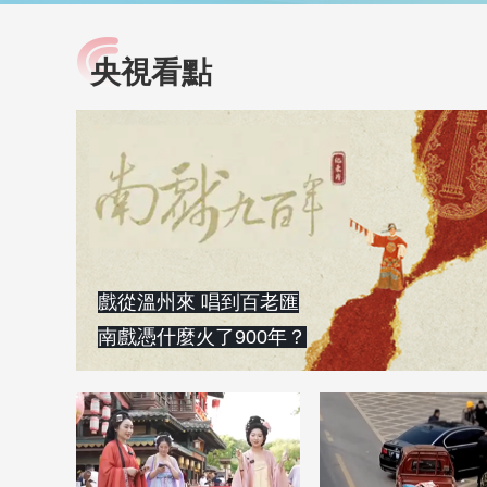
央視看點
小央視頻
全民健康
央視網原創視頻子品牌，
提高全民健康素養水
以更加貼近年輕人的視
助力“健康中國2030”
角，有趣、有料、有故事
略。央視網《全民健
的方式解讀時代。
康》，向所有人分享
知識！
戲從溫州來 唱到百老匯
南戲憑什麼火了900年？