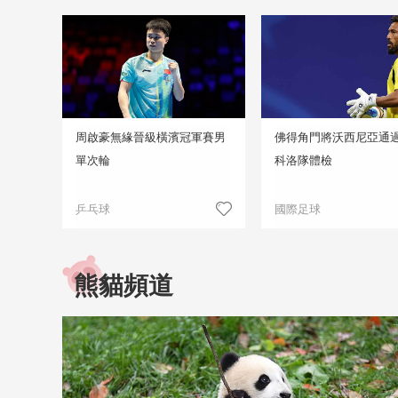
周啟豪無緣晉級橫濱冠軍賽男
佛得角門將沃西尼亞通
單次輪
科洛隊體檢
乒乓球
國際足球
熊貓頻道