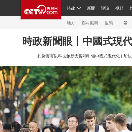
時政
新聞
評論
視頻
人民領袖習近平
直播
簡體
片庫
海外頻道
欄目大全
聯播+
iPanda
中國領
節目單
Engl
地方
鄉村振興
生態
一帶一
時政新聞眼丨中國式現
總台春晚
扎紮實實以科技創新支撐和引領中國式現代化 |
加快
新聞
人民領袖
視頻
現場
體育
VIP會員