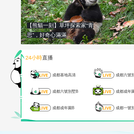
【熊貓一刻】草坪探索家“青
思”，好奇心滿滿
24小時
直播
成都基地高清
成都六號
成都六號別墅B
成都成年
成都成年園B
成都一號