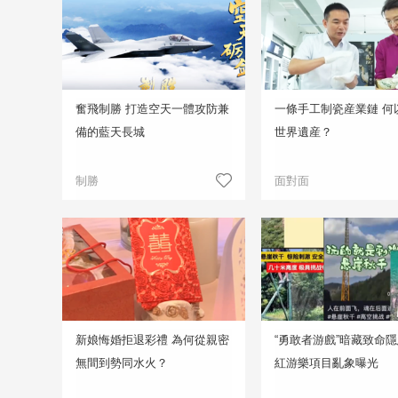
奮飛制勝 打造空天一體攻防兼
一條手工制瓷産業鏈 何
備的藍天長城
世界遺産？
制勝
面對面
新娘悔婚拒退彩禮 為何從親密
“勇敢者游戲”暗藏致命隱
無間到勢同水火？
紅游樂項目亂象曝光