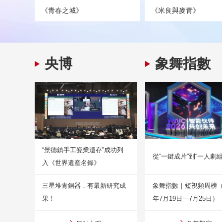
《青春之城》
《米良與麥青》
央博
象舞指數
“景德鎮手工瓷業遺存”成功列
從“一鍵成片”到“一人劇組
入《世界遺産名錄》
三星堆青銅器，有最新研究成
象舞指數｜短視頻周榜（2
果！
年7月19日—7月25日）