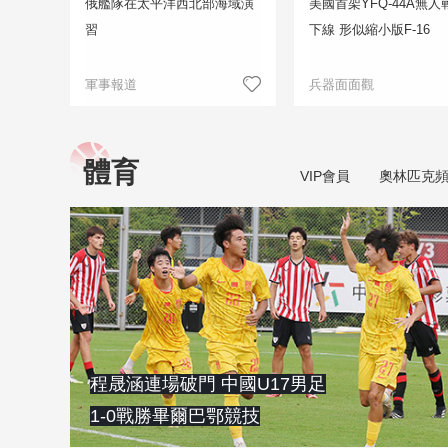
俄艦隊在太平洋西北部海域演
美國首架YFQ-44A無人
習
下線 形似縮小版F-16
軍事報道
兵器面面觀
體育
VIP會員
奧林匹克
程晟涵連場破門 中國U17男足
1-0戰勝畢爾巴鄂競技