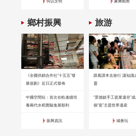
何以文明
象舞觀察
鄉村振興
旅游
《全國供銷合作社“十五五”發
跟着課本去旅行 讓知識
展規劃》近日正式發佈
靈
中國空間站：首次在軌連續培
“景德鎮手工瓷業遺存”
養兩代水稻實驗進展順利
個“瓷”主題世界遺産
振興資訊
城會玩