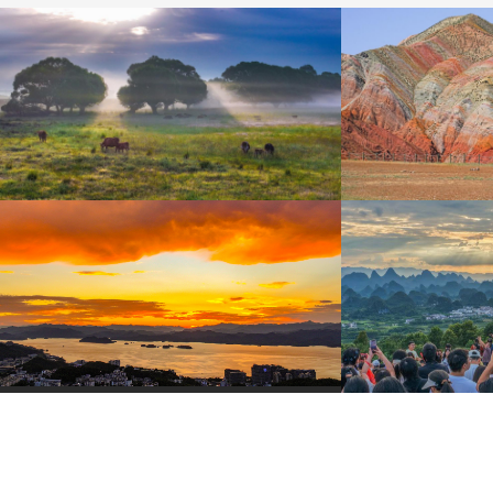
內蒙古鄂爾多斯：雨後草原風景如畫
齊古大峽谷丹霞
8月3日，內蒙古鄂爾多斯，巴彥希泊日草原晨景。
齊古大峽谷色彩斑斕，
褐、淺白等豐富色調。