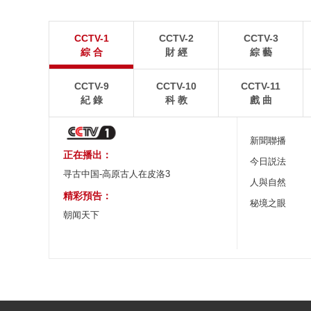
杭州千島湖晚霞絢爛鋪滿天空
廣西陽朔：壯美
CCTV-1
CCTV-2
CCTV-3
8月2日，杭州千島湖迎來晚霞盛景。落日沉入湖面，
8月2日，游客在廣西
綜 合
財 經
綜 藝
金紅霞光鋪灑萬頃碧波。
賞喀斯特峰林美景。
CCTV-9
CCTV-10
CCTV-11
紀 錄
科 教
戲 曲
新聞聯播
正在播出：
今日説法
寻古中国-高原古人在皮洛3
人與自然
精彩預告：
秘境之眼
朝闻天下