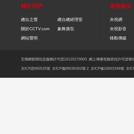
關於我們
業務概況
總台之聲
總台總經理室
央視網
關於CCTV.com
象舞廣告
央視影音
網站聲明
移動傳媒
互聯網新聞信息服務許可證10120170003
網上傳播視聽節目許可證號01
京ICP證060535號
京ICP備06036302號-2
京ICP備10003349號
京IC