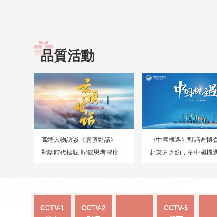
品質活動
高端人物訪談《雲頂對話》
《中國機遇》對話進博
對話時代標誌 記錄思考豐度
赴東方之約，享中國機
CCTV-1
CCTV-2
CCTV-5