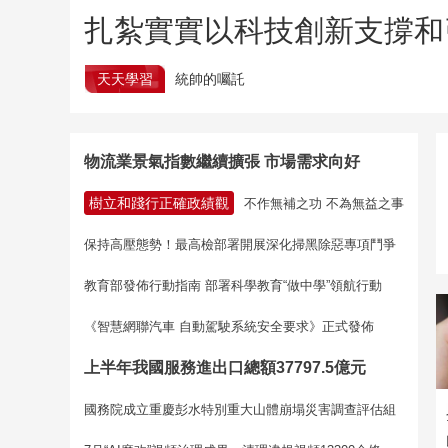
扎紮實實以科技創新支撐和
天天學習
統帥的囑託
物流業景氣指數繼續擴張 市場需求向好
樹立和踐行正確政績觀
不作無補之功 不為無益之事
保持高壓態勢！最高檢部署開展深化掃黑除惡專項鬥爭
教育部發佈行動指南 部署科學教育“做中學”領航行動
《智慧網聯汽車 自動駕駛系統安全要求》正式發佈
上半年我國服務進出口總額37797.5億元
國務院成立重慶彭水特別重大山體崩塌災害調查評估組