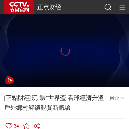
正点财经
[正點財經]玩“賺”世界盃 看球經濟升溫
簡介
戶外鄉村解鎖觀賽新體驗
34