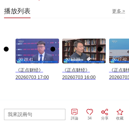
播放列表
更多 >
00:28:41
00:57:39
00:27:42
《正点财经》
《正点财经》
《正点财
20260703 17:00
20260703 16:00
20260703
往期查詢>
我來説兩句
評論
34
分享
收藏
全部評論