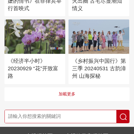
嬷的情书》在菲律宾举
火出圈 古宅尽显潮汕
行首映式
情义
《经济半小时》
《乡村振兴中国行》第
20230929 “花”开致富
三季 20240531 古韵漳
路
州 山海探秘
加載更多