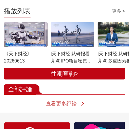
播放列表
更多 >
00:55:36
00:04:00
00:04:16
《天下财经》
[天下财经]从研报看
[天下财经]从研
20260613
亮点 IPO项目密集推
亮点 多重因素推
进 资本市场迎来科
股市场吸引力
往期查詢>
创“硬”时代
升
全部評論
查看更多評論