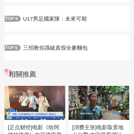
U17男足國家隊：未來可期
TOP
4
三招教你識破真假全麥麵包
TOP
5
相關推薦
[正点财经]电影《给阿
[消费主张]电影取景地