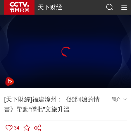
天下财经
[天下財經]福建漳州：《給阿嬤的情
簡介
書》帶動“僑批”文旅升溫
34