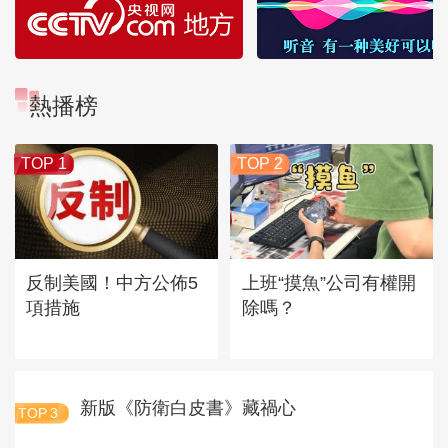
熱播榜
TOP 1
TOP 2
反制美國！中方公佈5
上班“摸魚”公司有權開
項措施
除嗎？
新版《防衛白皮書》藏禍心
TOP
3