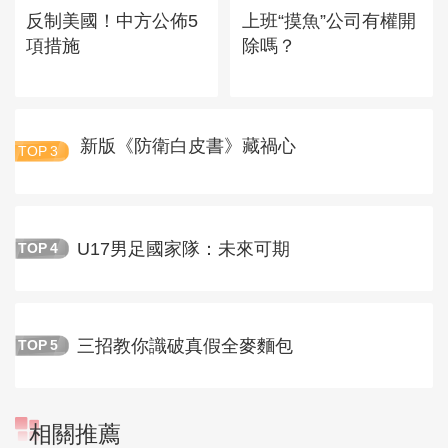
反制美國！中方公佈5
上班“摸魚”公司有權開
項措施
除嗎？
新版《防衛白皮書》藏禍心
TOP
3
U17男足國家隊：未來可期
TOP
4
三招教你識破真假全麥麵包
TOP
5
相關推薦