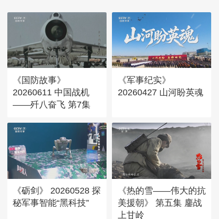
《国防故事》
《军事纪实》
20260611 中国战机
20260427 山河盼英魂
——歼八奋飞 第7集
《砺剑》 20260528 探
《热的雪——伟大的抗
秘军事智能“黑科技”
美援朝》 第五集 鏖战
上甘岭