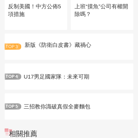
反制美國！中方公佈5
上班“摸魚”公司有權開
項措施
除嗎？
新版《防衛白皮書》藏禍心
TOP
3
U17男足國家隊：未來可期
TOP
4
三招教你識破真假全麥麵包
TOP
5
相關推薦