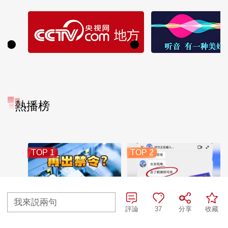
熱播榜
TOP 1
TOP 2
我來説兩句
美國為何盯上中國
暗語引流？午夜直
評論
37
分享
收藏
光模塊？
播間亂象