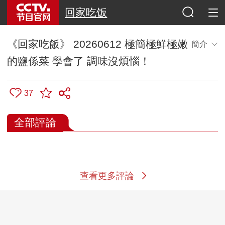
回家吃饭
《回家吃飯》 20260612 極簡極鮮極嫩
簡介
的鹽係菜 學會了 調味沒煩惱！
37
全部評論
查看更多評論