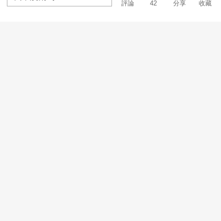
評論
42
分享
收藏
升 马刺客场扳回一城
上海斩获总决赛两连
[田径]男子110米栏世
[综合]中国极限运动
界纪录被超越
赛在宁开赛
加載更多