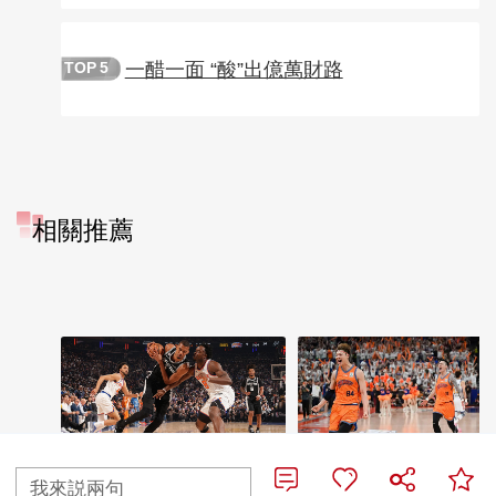
一醋一面 “酸”出億萬財路
TOP
5
相關推薦
[NBA]文班亚马效率提
[CBA]古德温三分绝
我來説兩句