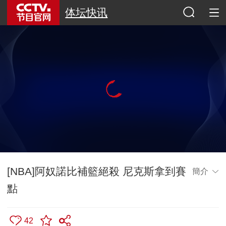
体坛快讯
[NBA]阿奴諾比補籃絕殺 尼克斯拿到賽
簡介
點
42