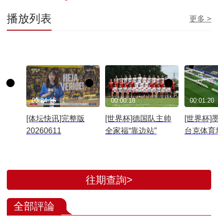
播放列表
更多 >
00:24:16
00:00:18
00:01:20
[体坛快讯]完整版
[世界杯]德国队主帅
[世界杯]
20260611
全家福“靠边站”
台克体育
迎接世界
揭幕战
往期查詢>
全部評論