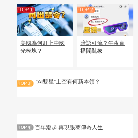
TOP 1
TOP 2
美國為何盯上中國
暗語引流？午夜直
光模塊？
播間亂象
“AI雙星”上空有何新本領？
TOP
3
百年潮起 再現張謇傳奇人生
TOP
4