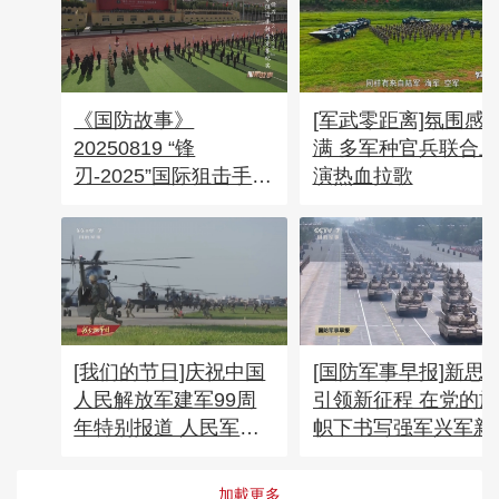
《国防故事》
[军武零距离]氛围感
20250819 “锋
满 多军种官兵联合上
刃-2025”国际狙击手射
演热血拉歌
击竞赛纪实
[我们的节日]庆祝中国
[国防军事早报]新思
人民解放军建军99周
引领新征程 在党的旗
年特别报道 人民军队
帜下书写强军兴军新
永远是战斗队 人民军
光
队的生命力在于战斗力
加載更多