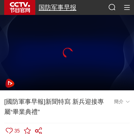
国防军事早报
[國防軍事早報]新聞特寫 新兵迎接專
簡介
屬“畢業典禮”
35