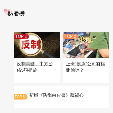
熱播榜
TOP 1
TOP 2
反制美國！中方公
上班“摸魚”公司有權
佈5項措施
開除嗎？
新版《防衛白皮書》藏禍心
TOP
3