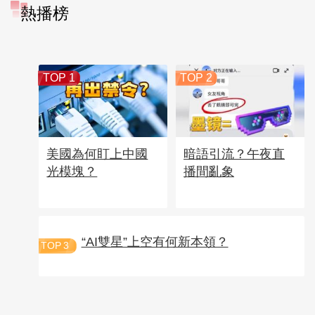
熱播榜
TOP 1
TOP 2
美國為何盯上中國
暗語引流？午夜直
光模塊？
播間亂象
“AI雙星”上空有何新本領？
TOP
3