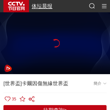
体坛晨报
[世界盃]卡爾因傷無緣世界盃
簡介
35