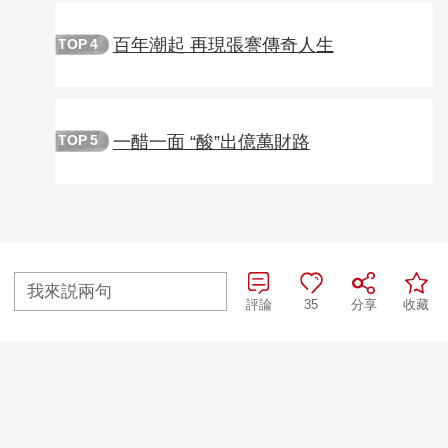
百年潮起 再現張謇傳奇人生
TOP
4
一醋一面 “酸”出億萬財路
TOP
5
相關推薦
我來説兩句
評論
35
分享
收藏