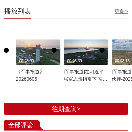
播放列表
更多 >
00:26:00
00:05:39
00:03:13
《军事报道》
[军事报道]在习近平
[军事报道
20260606
强军思想指引下 奋进
伙伴-20
强军路 打好攻坚战
训练 双
东极哨所：忠诚戍边
兵实弹演
用青春守护山河
往期查詢>
全部評論