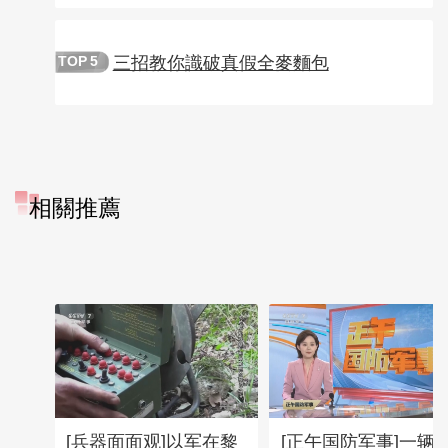
三招教你識破真假全麥麵包
TOP
5
相關推薦
[兵器面面观]以军在黎
[正午国防军事]一辆