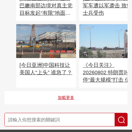
巴嫩南部边境对真主党
军车遭以军袭击 致5
目标发起“有限”地面进
士兵受伤
攻
[今日亚洲]中国科技让
《今日关注》
美国人“上头” 谁急了？
20260802 特朗普叫
停“最大规模”打击 伊
称摧毁美军F-35战机
加載更多