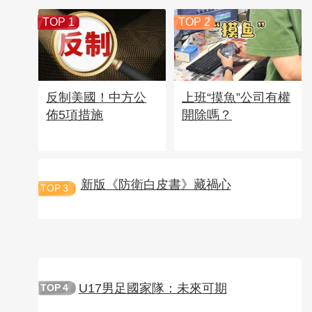
TOP 1
TOP 2
反制美國！中方公
上班“摸魚”公司有權
佈5項措施
開除嗎？
新版《防衛白皮書》藏禍心
TOP
3
U17男足國家隊：未來可期
TOP
4