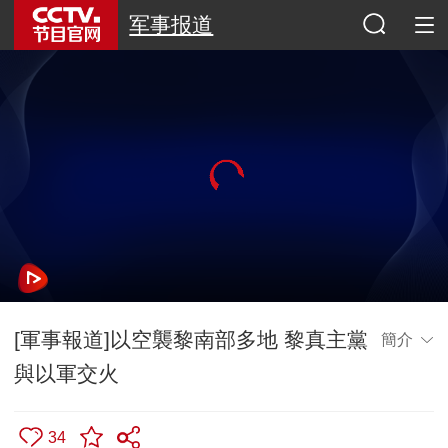
军事报道
[軍事報道]以空襲黎南部多地 黎真主黨
簡介
與以軍交火
34