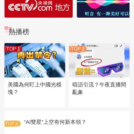
熱播榜
TOP 1
TOP 2
美國為何盯上中國光模
暗語引流？午夜直播間
塊？
亂象
“AI雙星”上空有何新本領？
TOP
3