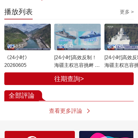
播放列表
更多 >
00:53:57
00:01:42
00:00:41
《24小时》
[24小时]高效反制！
[24小时]高效
20260605
海疆主权岂容挑衅 荷
海疆主权岂容
兰护卫舰非法侵闯中
“德鲁伊特”号
往期查詢>
国西沙群岛遭驱离
海军主力作战
全部評論
查看更多評論