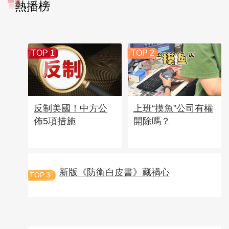
熱播榜
TOP 1
TOP 2
反制美國！中方公
上班“摸魚”公司有權
佈5項措施
開除嗎？
新版《防衛白皮書》藏禍心
TOP
3