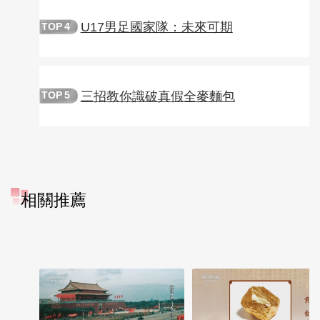
U17男足國家隊：未來可期
TOP
4
三招教你識破真假全麥麵包
TOP
5
相關推薦