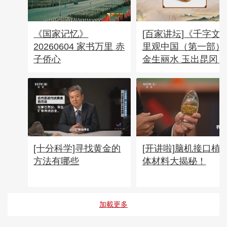
《国家记忆》
[百家讲坛]《千字文
20260604 家书万里 赤
里观中国（第一部） 
子侨心
金生丽水 玉出昆冈 
子的“魔力”
[十分科学]寻找黄金的
[开讲啦]脑机接口植
方法有哪些
体材料大揭秘！
加載更多