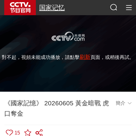
国家记忆
刷新
對不起，視頻未能成功播放，請點擊
頁面，或稍後再試。
《國家記憶》 20260605 黃金暗戰 虎
簡介
口奪金
15