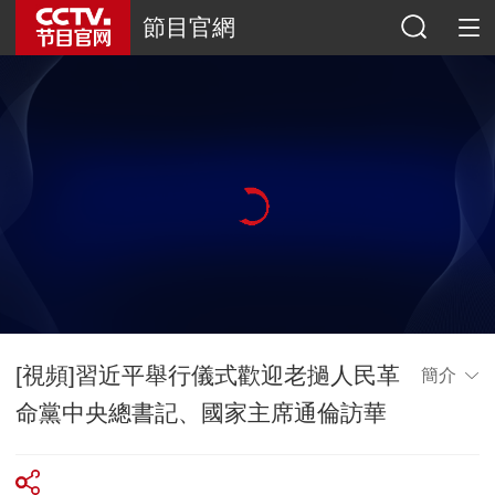
節目官網
[視頻]習近平舉行儀式歡迎老撾人民革
簡介
命黨中央總書記、國家主席通倫訪華