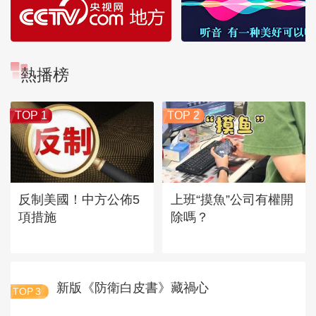
熱播榜
TOP 1
TOP 2
反制美國！中方公佈5
上班“摸魚”公司有權開
項措施
除嗎？
新版《防衛白皮書》藏禍心
TOP
3