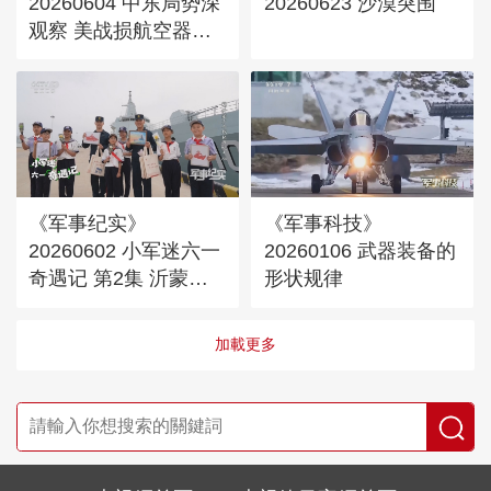
20260604 中东局势深
20260623 沙漠突围
观察 美战损航空器超
40架
《军事纪实》
《军事科技》
20260602 小军迷六一
20260106 武器装备的
奇遇记 第2集 沂蒙少
形状规律
年探秘万吨大驱
加載更多