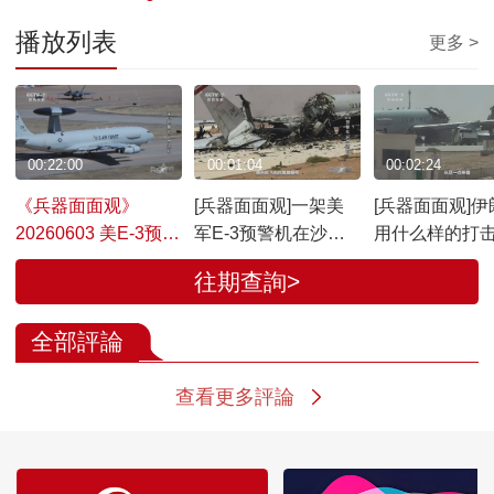
播放列表
更多 >
00:22:00
00:01:04
00:02:24
《兵器面面观》
[兵器面面观]一架美
[兵器面面观]伊
20260603 美E-3预警
军E-3预警机在沙特
用什么样的打
机实力透视
苏丹王子空军基地被
摧毁了美军E-
往期查詢>
伊朗完全摧毁
机？
全部評論
查看更多評論