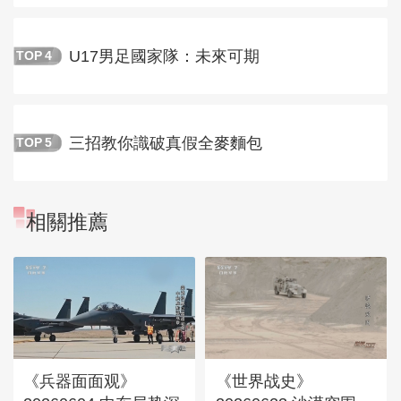
U17男足國家隊：未來可期
TOP
4
三招教你識破真假全麥麵包
TOP
5
相關推薦
《兵器面面观》
《世界战史》