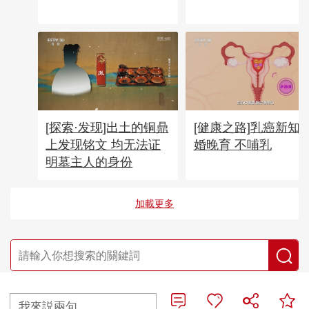
[探索·发现]出土的铜鼎
[健康之路]乳癌新知 
上发现铭文 均无法证
婚晚育 不哺乳
明墓主人的身份
加載更多
央視網首頁
|
央視節目官網首頁
我來説兩句