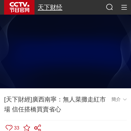
天下财经
[天下財經]廣西南寧：無人菜攤走紅市
簡介
場 信任搭橋買賣省心
33