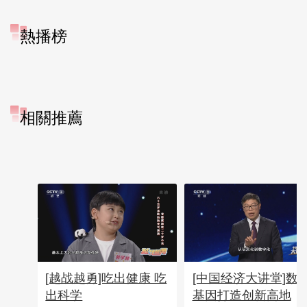
熱播榜
相關推薦
[越战越勇]吃出健康 吃
[中国经济大讲堂]数
出科学
基因打造创新高地