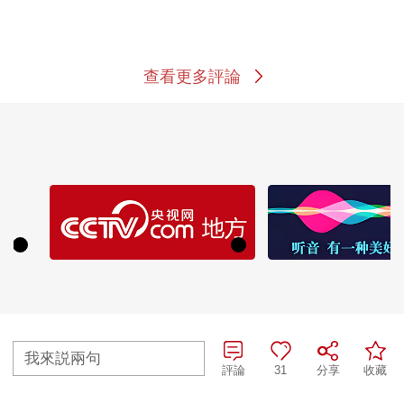
查看更多評論
熱播榜
我來説兩句
評論
31
分享
收藏