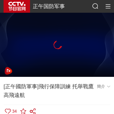
正午国防军事
[正午國防軍事]飛行保障訓練 托舉戰鷹
簡介
高飛遠航
34