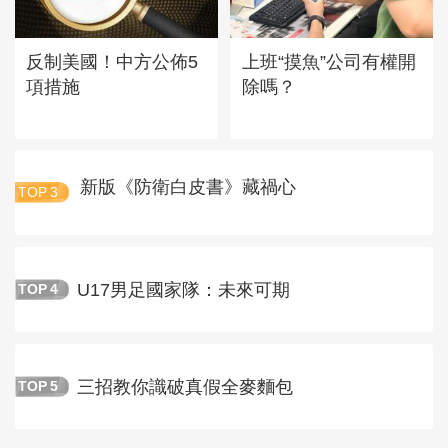
反制美國！中方公佈5
上班“摸魚”公司有權開
項措施
除嗎？
新版《防衛白皮書》藏禍心
TOP
3
U17男足國家隊：未來可期
TOP
4
三招教你識破真假全麥麵包
TOP
5