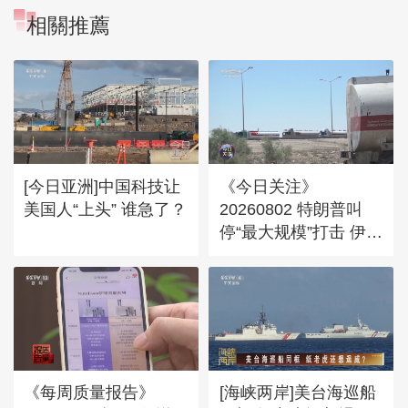
相關推薦
[今日亚洲]中国科技让
《今日关注》
美国人“上头” 谁急了？
20260802 特朗普叫
停“最大规模”打击 伊朗
称摧毁美军F-35战机
《每周质量报告》
[海峡两岸]美台海巡船