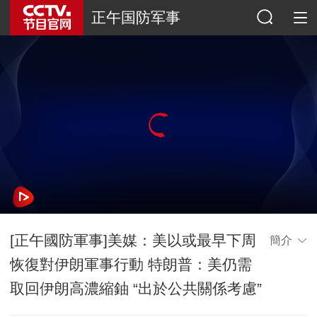
正午国防军事
[正午國防軍事]美媒：美以或最早下周
簡介
恢復對伊朗軍事行動 特朗普：美仍需
取回伊朗高濃縮鈾 “出於公共關係考慮”