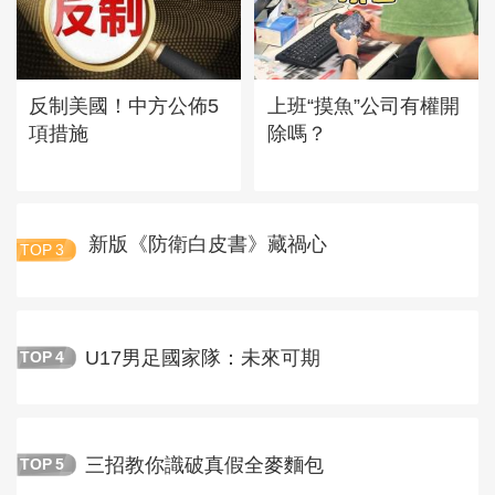
反制美國！中方公佈5
上班“摸魚”公司有權開
項措施
除嗎？
新版《防衛白皮書》藏禍心
TOP
3
U17男足國家隊：未來可期
TOP
4
三招教你識破真假全麥麵包
TOP
5