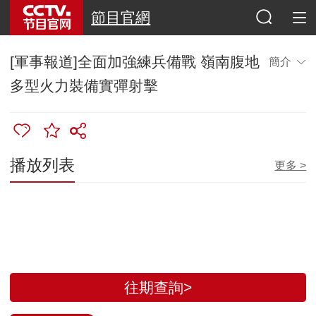
節目官網
[軍事報道]全面加強練兵備戰 嶺南腹地
簡介
多型火力裝備實彈射擊
播放列表
更多 >
往期查詢>