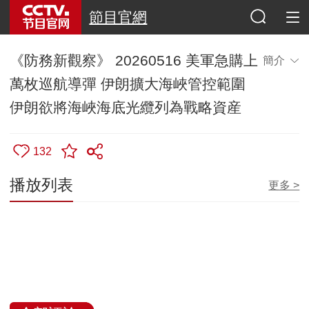
防务新观察
《防務新觀察》 20260516 美軍急購上
簡介
萬枚巡航導彈 伊朗擴大海峽管控範圍
伊朗欲將海峽海底光纜列為戰略資産
132
播放列表
更多 >