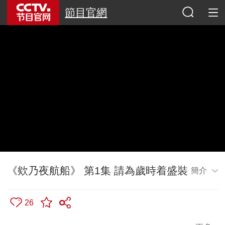
節目官網
《欸乃夜航船》 第1集 請為歲時着盛裝
簡介
26