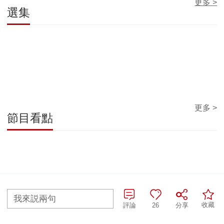
更多 >
選集
更多 >
節目看點
我來説兩句
收藏
評論
26
分享
全部評論