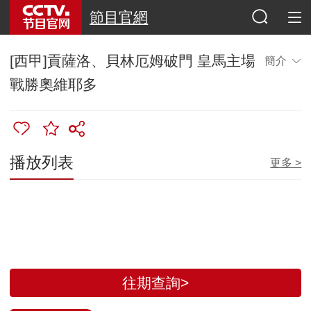
節目官網
[西甲]貢薩洛、貝林厄姆破門 皇馬主場
簡介
戰勝奧維耶多
播放列表
更多 >
往期查詢>