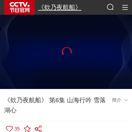
《欸乃夜航船》
《欸乃夜航船》 第6集 山海行吟 雪落
簡介
湖心
35