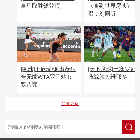
皇马取胜暂登顶
《直到世界尽头》 演
唱：刘雨昕
[网球]王欣瑜/谢淑薇组
[天下足球]巴塞罗那
合无缘WTA罗马站女
场战胜奥维耶多
双八强
加載更多