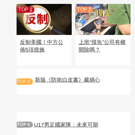
TOP 1
TOP 2
反制美國！中方公
上班“摸魚”公司有權
佈5項措施
開除嗎？
新版《防衛白皮書》藏禍心
TOP
3
U17男足國家隊：未來可期
TOP
4