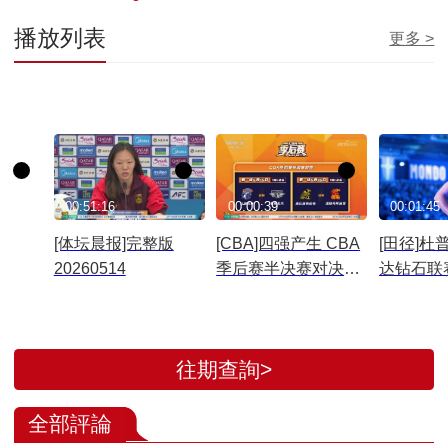
播放列表
更多 >
00:51:16
00:00:39
00:01:45
[体坛晨报]完整版
[CBA]四强产生 CBA
[田径]杜
20260514
季后赛半决赛对决出
达钻石联
炉
桥
往期查詢>
全部評論