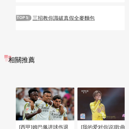
三招教你識破真假全麥麵包
TOP
5
相關推薦
[西甲]姆巴佩进球伤退
[我的爱对你说]歌曲