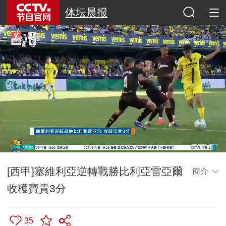
体坛晨报
[西甲]塞維利亞逆轉戰勝比利亞雷亞爾
簡介
收穫寶貴3分
35