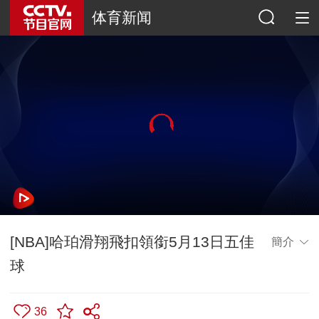
体育新闻
[NBA]哈珀滑翔飛扣領銜5月13日五佳
簡介
球
36