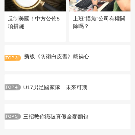
反制美國！中方公佈5
上班“摸魚”公司有權開
項措施
除嗎？
新版《防衛白皮書》藏禍心
TOP
3
U17男足國家隊：未來可期
TOP
4
三招教你識破真假全麥麵包
TOP
5