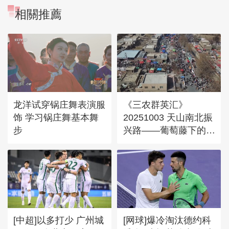
相關推薦
龙洋试穿锅庄舞表演服
《三农群英汇》
饰 学习锅庄舞基本舞
20251003 天山南北振
步
兴路——葡萄藤下的丰
收梦
[中超]以多打少 广州城
[网球]爆冷淘汰德约科