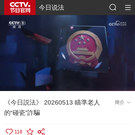
今日说法
《今日説法》 20260513 瞄準老人
簡介
的“碰瓷”詐騙
118