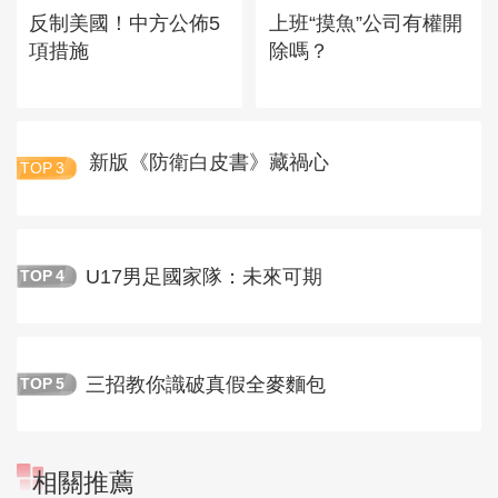
反制美國！中方公佈5
上班“摸魚”公司有權開
項措施
除嗎？
新版《防衛白皮書》藏禍心
TOP
3
U17男足國家隊：未來可期
TOP
4
三招教你識破真假全麥麵包
TOP
5
相關推薦