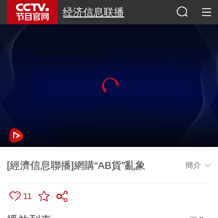
经济信息联播
[經濟信息聯播]網購“AB貨”亂象
簡介
11