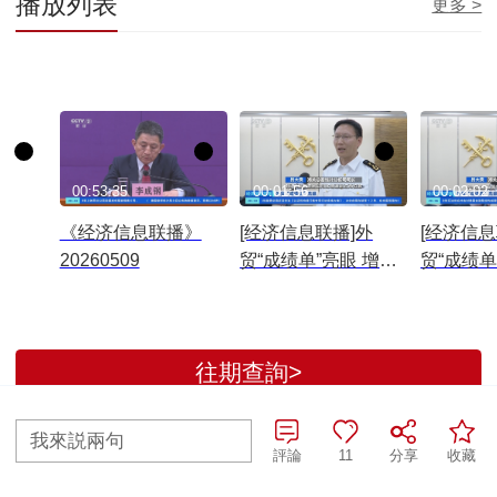
播放列表
更多 >
00:53:35
00:01:56
00:02:02
《经济信息联播》
[经济信息联播]外
[经济信息
20260509
贸“成绩单”亮眼 增势
贸“成绩单
良好 前4个月我国货
外贸加速向
物贸易进出口总值同
比增长14.9%
往期查詢>
全部評論
我來説兩句
評論
11
分享
收藏