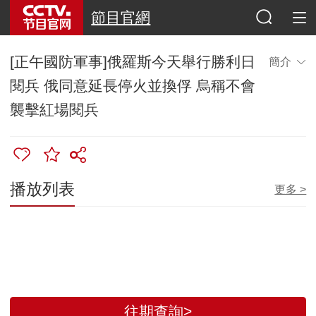
節目官網
[正午國防軍事]俄羅斯今天舉行勝利日
簡介
閱兵 俄同意延長停火並換俘 烏稱不會
襲擊紅場閱兵
播放列表
更多 >
往期查詢>