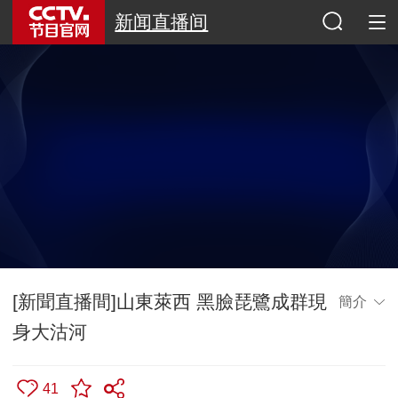
新闻直播间
[新聞直播間]山東萊西 黑臉琵鷺成群現
簡介
身大沽河
41