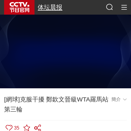
体坛晨报
[網球]克服干擾 鄭欽文晉級WTA羅馬站
簡介
第三輪
35