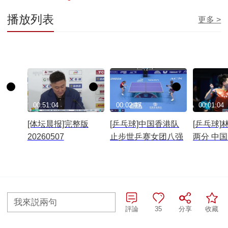
播放列表
更多 >
00:51:04
00:02:17
00:01:04
[体坛晨报]完整版
[乒乓球]中国香港队
[乒乓球]
20260507
止步世乒赛女团八强
两分 中
瑞典队
往期查詢>
我來説兩句
評論
35
分享
收藏
全部評論