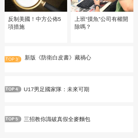
反制美國！中方公佈5
上班“摸魚”公司有權開
項措施
除嗎？
新版《防衛白皮書》藏禍心
TOP
3
U17男足國家隊：未來可期
TOP
4
三招教你識破真假全麥麵包
TOP
5