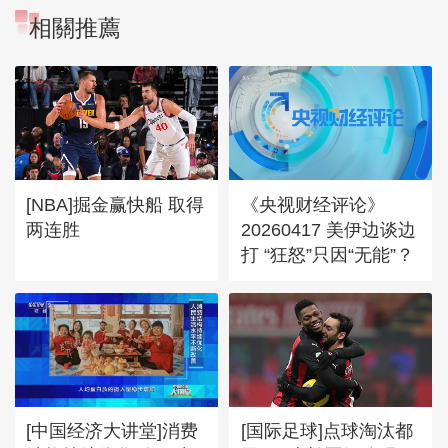
相關推薦
[NBA]掘金赢快船 取得
《央视财经评论》
两连胜
20260417 美伊边谈边
打 “狂怒”只因“无能”？
[中国经济大讲堂]消费
[国际足球]点球淘汰都